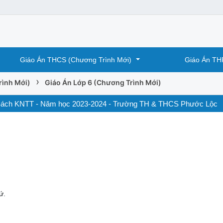
Giáo Án THCS (Chương Trình Mới)
Giáo Án TH
›
rình Mới)
Giáo Án Lớp 6 (Chương Trình Mới)
sử) Sách KNTT - Năm học 2023-2024 - Trường TH & THCS Phước Lộc
ứ.