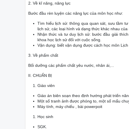
2. Về kĩ năng, năng lực
Bước đầu rèn luyện các năng lực của môn học như:
Tìm hiểu lịch sử: thông qua quan sát, sưu tầm tư
lịch sử, các loại hình và dạng thức khác nhau của 
Nhận thức và tư duy lịch sử: bước đầu giải thích
khoa học lịch sử đối với cuộc sống.
Vận dụng: biết vận dụng được cách học môn Lịch s
3. Về phẩm chất
Bổi dưỡng các phẩm chất yêu nước, nhân ái,...
II. CHUẨN BỊ
Giáo viên
Giáo án biên soạn theo định hướng phát triển năn
Một số tranh ảnh được phóng to, một số mẩu chuyệ
Máy tính, máy chiếu , bài powerpoit
Học sinh
SGK.