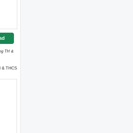
ad
ờng TH &
TH & THCS