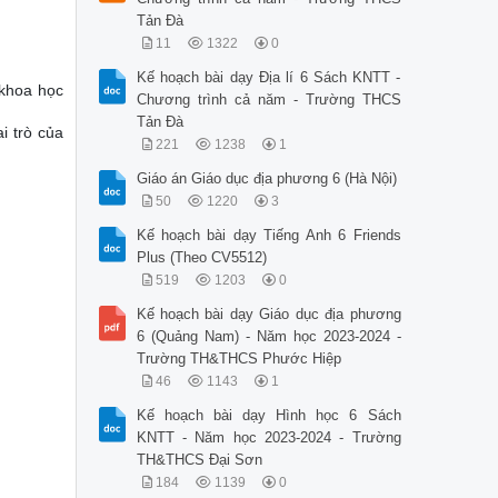
Tản Đà
11
1322
0
Kế hoạch bài dạy Địa lí 6 Sách KNTT -
 khoa học
Chương trình cả năm - Trường THCS
Tản Đà
i trò của
221
1238
1
Giáo án Giáo dục địa phương 6 (Hà Nội)
50
1220
3
Kế hoạch bài dạy Tiếng Anh 6 Friends
Plus (Theo CV5512)
519
1203
0
Kế hoạch bài dạy Giáo dục địa phương
6 (Quảng Nam) - Năm học 2023-2024 -
Trường TH&THCS Phước Hiệp
46
1143
1
Kế hoạch bài dạy Hình học 6 Sách
KNTT - Năm học 2023-2024 - Trường
TH&THCS Đại Sơn
184
1139
0