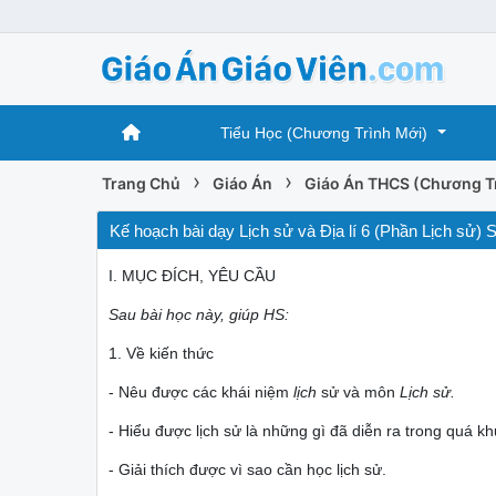
Tiểu Học (Chương Trình Mới)
›
›
Trang Chủ
Giáo Án
Giáo Án THCS (Chương T
Kế hoạch bài dạy Lịch sử và Địa lí 6 (Phần Lịch 
I. MỤC ĐÍCH, YÊU CẦU
Sau bài học này, giúp HS:
1. Về kiến thức
- Nêu được các khái niệm
lịch
sử và môn
Lịch sử.
- Hiểu được lịch sử là những gì đã diễn ra trong quá kh
- Giải thích được vì sao cần học lịch sử.