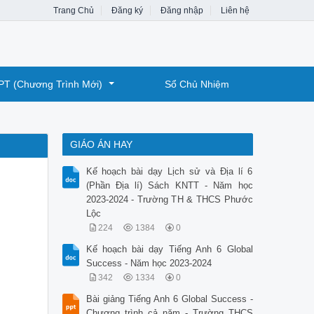
Trang Chủ
Đăng ký
Đăng nhập
Liên hệ
PT (Chương Trình Mới)
Sổ Chủ Nhiệm
GIÁO ÁN HAY
Kế hoạch bài dạy Lịch sử và Địa lí 6
(Phần Địa lí) Sách KNTT - Năm học
2023-2024 - Trường TH & THCS Phước
Lộc
224
1384
0
Kế hoạch bài dạy Tiếng Anh 6 Global
Success - Năm học 2023-2024
342
1334
0
Bài giảng Tiếng Anh 6 Global Success -
Chương trình cả năm - Trường THCS