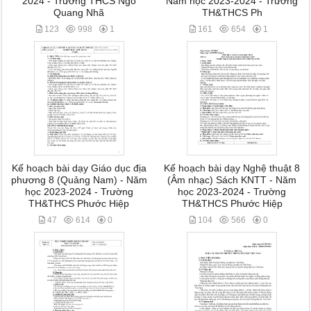
2024 - Trường THCS Ngô
Năm học 2023-2024 - Trường
Quang Nhã
TH&THCS Ph
123
998
1
161
654
1
Kế hoạch bài dạy Giáo dục địa
Kế hoạch bài dạy Nghệ thuật 8
phương 8 (Quảng Nam) - Năm
(Âm nhạc) Sách KNTT - Năm
học 2023-2024 - Trường
học 2023-2024 - Trường
TH&THCS Phước Hiệp
TH&THCS Phước Hiệp
47
614
0
104
566
0