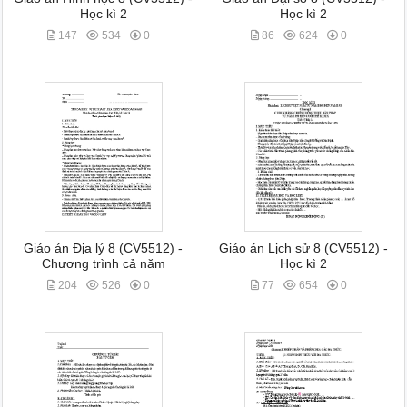
Học kì 2
Học kì 2
147
534
0
86
624
0
Giáo án Địa lý 8 (CV5512) -
Giáo án Lịch sử 8 (CV5512) -
Chương trình cả năm
Học kì 2
204
526
0
77
654
0