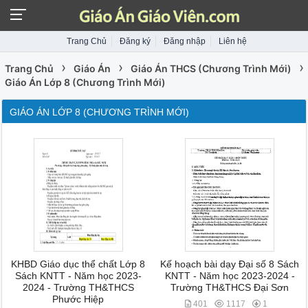
Trang Chủ
Đăng ký
Đăng nhập
Liên hệ
›
›
›
Trang Chủ
Giáo Án
Giáo Án THCS (Chương Trình Mới)
Giáo Án Lớp 8 (Chương Trình Mới)
GIÁO ÁN LỚP 8 (CHƯƠNG TRÌNH MỚI)
KHBD Giáo dục thể chất Lớp 8
Kế hoạch bài dạy Đại số 8 Sách
Sách KNTT - Năm học 2023-
KNTT - Năm học 2023-2024 -
2024 - Trường TH&THCS
Trường TH&THCS Đại Sơn
Phước Hiệp
401
1117
1