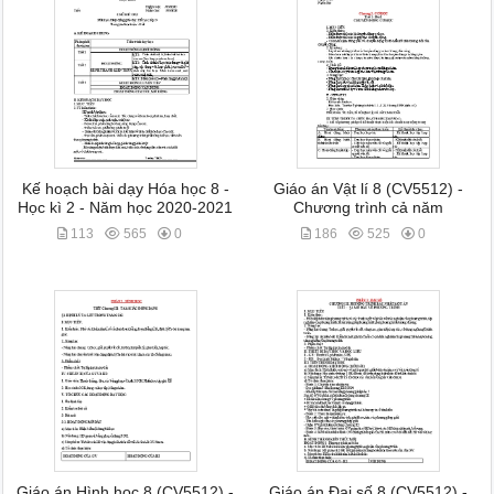
Kế hoạch bài dạy Hóa học 8 -
Giáo án Vật lí 8 (CV5512) -
Học kì 2 - Năm học 2020-2021
Chương trình cả năm
113
565
0
186
525
0
Giáo án Hình học 8 (CV5512) -
Giáo án Đại số 8 (CV5512) -