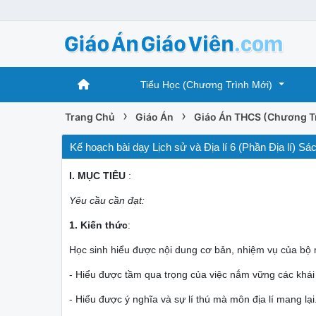
Tiểu Học (Chương Trình Mới)
›
›
Trang Chủ
Giáo Án
Giáo Án THCS (Chương T
Kế hoạch bài dạy Lịch sử và Địa lí 6 (Phần Địa lí
I. MỤC TIÊU
:
Yêu cầu cần đạt:
1. Kiến thức
:
Học sinh hiểu được nội dung cơ bản, nhiệm vụ của bộ 
- Hiểu được tầm qua trọng của việc nắm vững các khái n
- Hiểu được ý nghĩa và sự lí thú mà môn địa lí mang lại