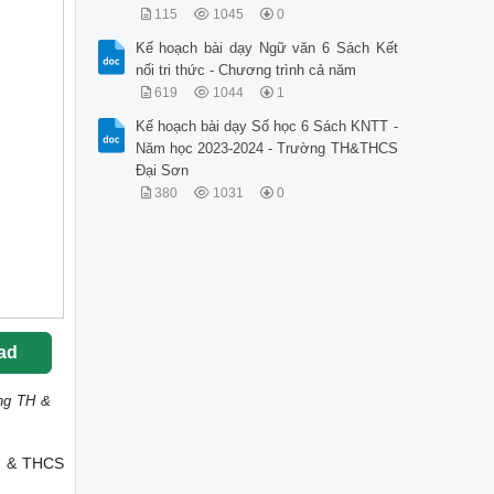
115
1045
0
Kế hoạch bài dạy Ngữ văn 6 Sách Kết
nối tri thức - Chương trình cả năm
619
1044
1
Kế hoạch bài dạy Số học 6 Sách KNTT -
Năm học 2023-2024 - Trường TH&THCS
Đại Sơn
380
1031
0
ad
ờng TH &
TH & THCS