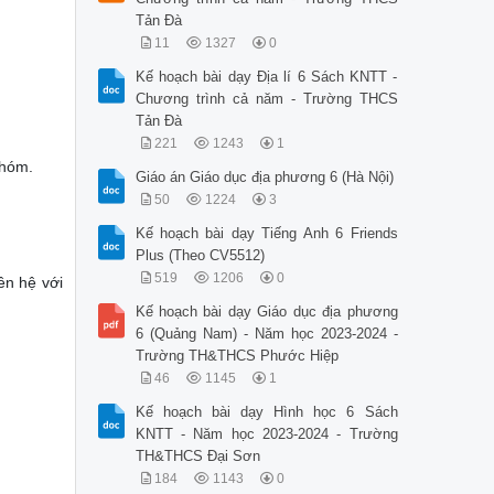
Tản Đà
11
1327
0
Kế hoạch bài dạy Địa lí 6 Sách KNTT -
Chương trình cả năm - Trường THCS
Tản Đà
221
1243
1
nhóm.
Giáo án Giáo dục địa phương 6 (Hà Nội)
50
1224
3
Kế hoạch bài dạy Tiếng Anh 6 Friends
Plus (Theo CV5512)
519
1206
0
ên hệ với
Kế hoạch bài dạy Giáo dục địa phương
6 (Quảng Nam) - Năm học 2023-2024 -
Trường TH&THCS Phước Hiệp
46
1145
1
Kế hoạch bài dạy Hình học 6 Sách
KNTT - Năm học 2023-2024 - Trường
TH&THCS Đại Sơn
184
1143
0