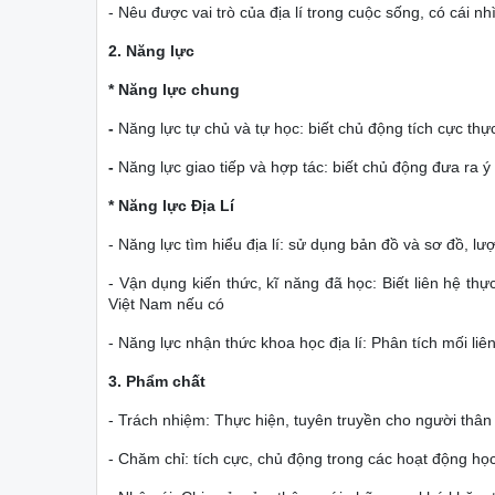
- Nêu được vai trò của địa lí trong cuộc sống, có cái n
2. Năng lực
* Năng lực chung
-
Năng lực tự chủ và tự học: biết chủ động tích cực thự
-
Năng lực giao tiếp và hợp tác: biết chủ động đưa ra ý
* Năng lực Địa Lí
- Năng lực tìm hiểu địa lí: sử dụng bản đồ và sơ đồ, lư
- Vận dụng kiến thức, kĩ năng đã học: Biết liên hệ thự
Việt Nam nếu có
- Năng lực nhận thức khoa học địa lí: Phân tích mối liê
3. Phẩm chất
-
Trách nhiệm: Thực hiện, tuyên truyền cho người thân 
- Chăm chỉ: tích cực, chủ động trong các hoạt động họ