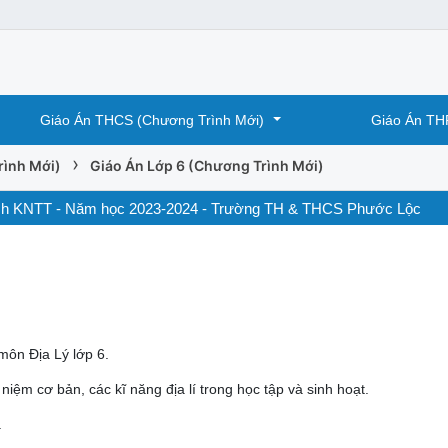
Giáo Án THCS (Chương Trình Mới)
Giáo Án TH
›
rình Mới)
Giáo Án Lớp 6 (Chương Trình Mới)
) Sách KNTT - Năm học 2023-2024 - Trường TH & THCS Phước Lộc
môn Địa Lý lớp 6.
iệm cơ bản, các kĩ năng địa lí trong học tập và sinh hoạt.
.