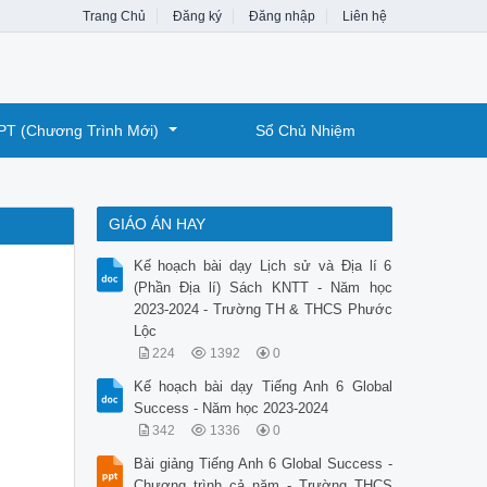
Trang Chủ
Đăng ký
Đăng nhập
Liên hệ
PT (Chương Trình Mới)
Sổ Chủ Nhiệm
GIÁO ÁN HAY
Kế hoạch bài dạy Lịch sử và Địa lí 6
(Phần Địa lí) Sách KNTT - Năm học
2023-2024 - Trường TH & THCS Phước
Lộc
224
1392
0
Kế hoạch bài dạy Tiếng Anh 6 Global
Success - Năm học 2023-2024
342
1336
0
Bài giảng Tiếng Anh 6 Global Success -
Chương trình cả năm - Trường THCS