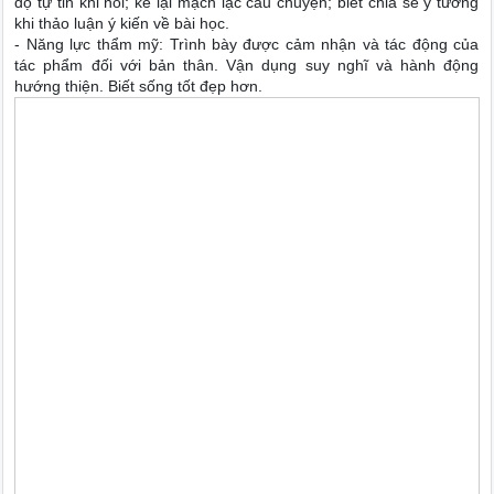
độ tự tin khi nói; kể lại mạch lạc câu chuyện; biết chia sẻ ý tưởng
khi thảo luận ý kiến về bài học.
- Năng lực thẩm mỹ: Trình bày được cảm nhận và tác động của
tác phẩm đối với bản thân. Vận dụng suy nghĩ và hành động
hướng thiện. Biết sống tốt đẹp hơn.