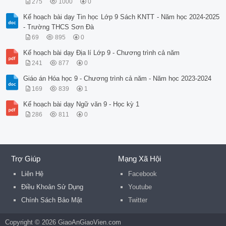
275
1000
0
Kế hoạch bài dạy Tin học Lớp 9 Sách KNTT - Năm học 2024-2025
- Trường THCS Sơn Đà
69
895
0
Kế hoạch bài dạy Địa lí Lớp 9 - Chương trình cả năm
241
877
0
Giáo án Hóa học 9 - Chương trình cả năm - Năm học 2023-2024
169
839
1
Kế hoạch bài dạy Ngữ văn 9 - Học kỳ 1
286
811
0
Trợ Giúp
Mạng Xã Hội
Liên Hệ
Facebook
Điều Khoản Sử Dụng
Youtube
Chính Sách Bảo Mật
Twitter
Copyright © 2026 GiaoAnGiaoVien.com