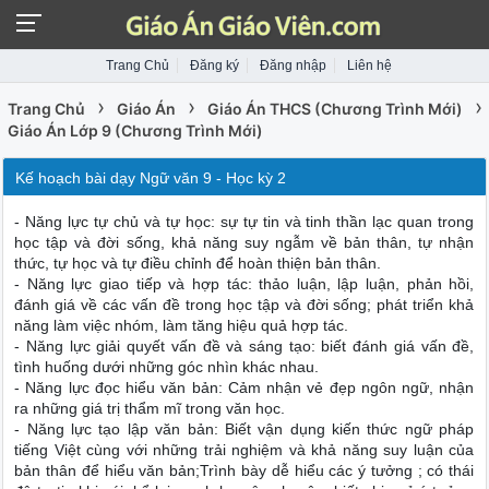
Trang Chủ
Đăng ký
Đăng nhập
Liên hệ
›
›
›
Trang Chủ
Giáo Án
Giáo Án THCS (Chương Trình Mới)
Giáo Án Lớp 9 (Chương Trình Mới)
Kế hoạch bài dạy Ngữ văn 9 - Học kỳ 2
- Năng lực tự chủ và tự học: sự tự tin và tinh thần lạc quan trong
học tập và đời sống, khả năng suy ngẫm về bản thân, tự nhận
thức, tự học và tự điều chỉnh để hoàn thiện bản thân.
- Năng lực giao tiếp và hợp tác: thảo luận, lập luận, phản hồi,
đánh giá về các vấn đề trong học tập và đời sống; phát triển khả
năng làm việc nhóm, làm tăng hiệu quả hợp tác.
- Năng lực giải quyết vấn đề và sáng tạo: biết đánh giá vấn đề,
tình huống dưới những góc nhìn khác nhau.
- Năng lực đọc hiểu văn bản: Cảm nhận vẻ đẹp ngôn ngữ, nhận
ra những giá trị thẩm mĩ trong văn học.
- Năng lực tạo lập văn bản: Biết vận dụng kiến thức ngữ pháp
tiếng Việt cùng với những trải nghiệm và khả năng suy luận của
bản thân để hiểu văn bản;Trình bày dễ hiểu các ý tưởng ; có thái