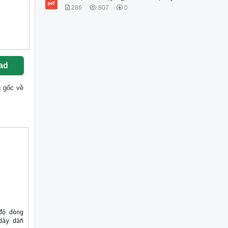
286
807
0
ad
ệu gốc về