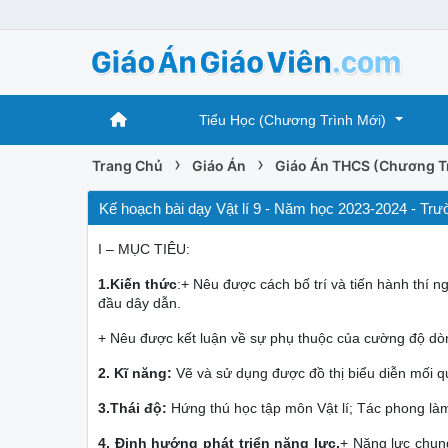
Tiểu Học (Chương Trình Mới)
›
›
Trang Chủ
Giáo Án
Giáo Án THCS (Chương T
Kế hoạch bài dạy Vật lí 9 - Năm học 2023-2024 - T
I – MỤC TIÊU:
1.Kiến thức
:+ Nêu được cách bố trí và tiến hành thí 
đầu dây dẫn.
+ Nêu được kết luận về sự phụ thuộc của cường độ dòng
2. Kĩ năng:
Vẽ và sử dụng được đồ thị biểu diễn mối qu
3.Thái độ:
Hứng thú học tập môn Vật lí; Tác phong làm 
4. Đinh hướng phát triển năng lực.
+ Năng lực chung