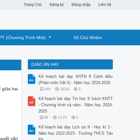
Trang Chủ
Đăng ký
Đăng nhập
Liên hệ
PT (Chương Trình Mới)
Sổ Chủ Nhiệm
GIÁO ÁN HAY
Kế hoạch bài dạy KHTN 9 Cánh diều
(Phân môn Vật lí) - Năm học 2024-2025
 giữa hai
249
1634
3
Kế hoạch bài dạy Tin học 9 Sách KNTT
- Chương trình cả năm - Năm học 2024-
2025
68
1176
1
Kế hoạch bài dạy Lịch sử 9 - Học kì 2 -
Năm học 2022-2023 - Trường THCS Tản
quyết vấn
Đà