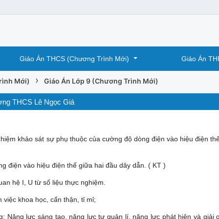
Giáo Án THCS (Chương Trình Mới)
Giáo Án TH
›
rình Mới)
Giáo Án Lớp 9 (Chương Trình Mới)
rường THCS Lê Ngọc Giá
nghiệm khảo sát sự phụ thuộc của cường độ dòng điện vào hiệu điện thế
 điện vào hiệu điện thế giữa hai đầu dây dẫn. ( KT )
an hệ I, U từ số liệu thực nghiệm.
việc khoa học, cẩn thận, tỉ mỉ;
: Năng lực sáng tạo, năng lực tự quản lí, năng lực phát hiện và giải 