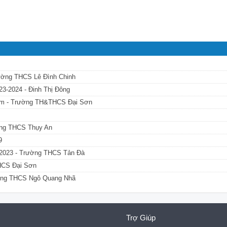
rường THCS Lê Đình Chinh
23-2024 - Đinh Thị Đông
 năm - Trường TH&THCS Đại Sơn
ường THCS Thụy An
9
2-2023 - Trường THCS Tản Đà
THCS Đại Sơn
ường THCS Ngô Quang Nhã
Trợ Giúp