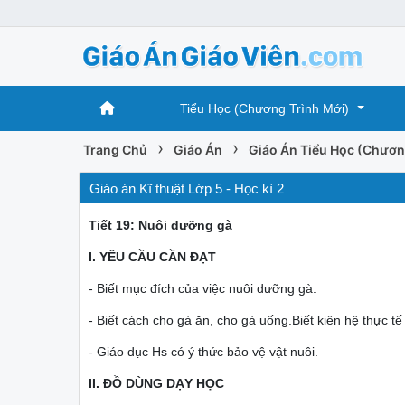
Tiểu Học (Chương Trình Mới)
›
›
Trang Chủ
Giáo Án
Giáo Án Tiểu Học (Chươn
Giáo án Kĩ thuật Lớp 5 - Học kì 2
Tiết 19: Nuôi dưỡng gà
I. YÊU CẦU CẦN ĐẠT
- Biết mục đích của việc nuôi dưỡng gà.
- Biết cách cho gà ăn, cho gà uống.Biết kiên hệ thực 
- Giáo dục Hs có ý thức bảo vệ vật nuôi.
II. ĐỒ DÙNG DẠY HỌC