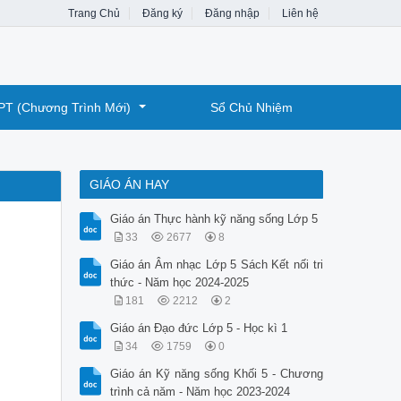
Trang Chủ
Đăng ký
Đăng nhập
Liên hệ
PT (Chương Trình Mới)
Sổ Chủ Nhiệm
GIÁO ÁN HAY
Giáo án Thực hành kỹ năng sống Lớp 5
33
2677
8
Giáo án Âm nhạc Lớp 5 Sách Kết nối tri
thức - Năm học 2024-2025
181
2212
2
Giáo án Đạo đức Lớp 5 - Học kì 1
34
1759
0
Giáo án Kỹ năng sống Khối 5 - Chương
trình cả năm - Năm học 2023-2024