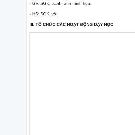
- GV: SGK, tranh, ảnh minh họa.
- HS: SGK, vở
III. TỔ CHỨC CÁC HOẠT ĐỘNG DẠY HỌC