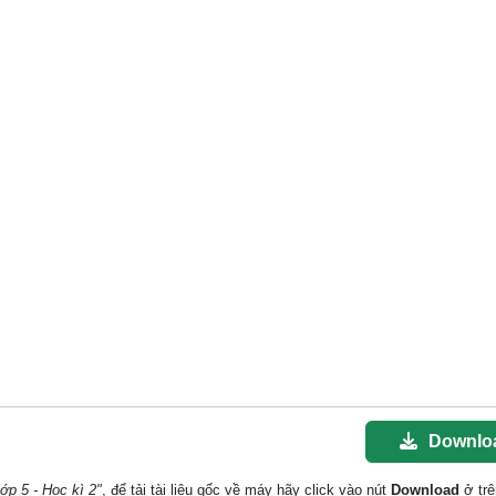
Downlo
ớp 5 - Học kì 2"
, để tải tài liệu gốc về máy hãy click vào nút
Download
ở trê