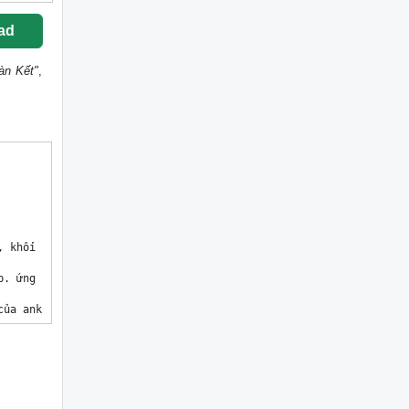
ad
àn Kết"
,