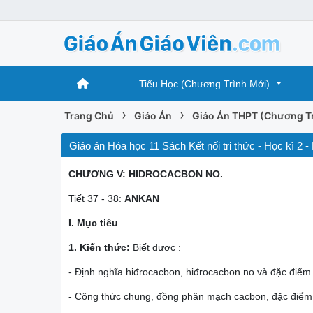
Tiểu Học (Chương Trình Mới)
›
›
Trang Chủ
Giáo Án
Giáo Án THPT (Chương Tr
Giáo án Hóa học 11 Sách Kết nối tri thức - Học kì 
CHƯƠNG V: HIDROCACBON NO.
Tiết 37 - 38:
ANKAN
I. Mục tiêu
1. Kiến thức:
Biết được :
- Định nghĩa hiđrocacbon, hiđrocacbon no và đặc điểm
- Công thức chung, đồng phân mạch cacbon, đặc điểm 