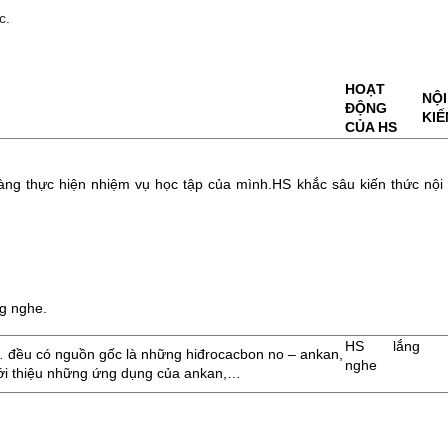
c.
HOẠT
NỘ
ĐỘNG
KIẾ
CỦA HS
àng thực hiện nhiệm vụ học tập của mình.HS khắc sâu kiến thức nội
ng nghe.
HS lắng
s … đều có nguồn gốc là những hiđrocacbon no – ankan,
nghe
giới thiệu những ứng dụng của ankan,…