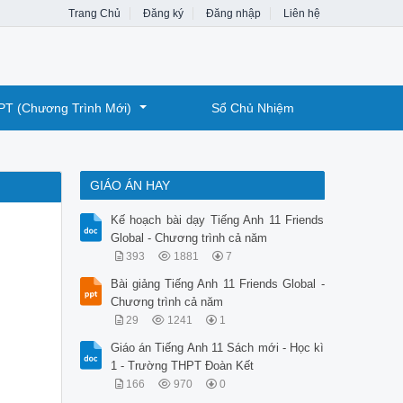
Trang Chủ
Đăng ký
Đăng nhập
Liên hệ
PT (Chương Trình Mới)
Sổ Chủ Nhiệm
GIÁO ÁN HAY
Kế hoạch bài dạy Tiếng Anh 11 Friends
Global - Chương trình cả năm
393
1881
7
Bài giảng Tiếng Anh 11 Friends Global -
Chương trình cả năm
29
1241
1
Giáo án Tiếng Anh 11 Sách mới - Học kì
1 - Trường THPT Đoàn Kết
166
970
0