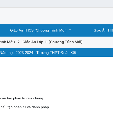
Giáo Án THCS (Chương Trình Mới)
Giáo Án TH
›
ình Mới)
Giáo Án Lớp 11 (Chương Trình Mới)
2 - Năm học 2023-2024 - Trường THPT Đoàn Kết
 cấu tạo phân tử của chúng.
cấu tạo phân tử và danh pháp.